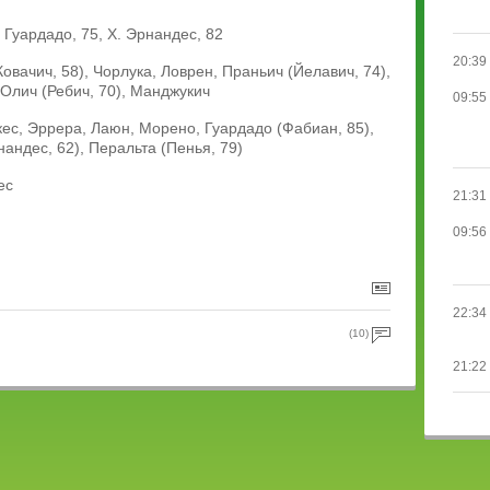
Гуардадо, 75, Х. Эрнандес, 82
20:39
овачич, 58), Чорлука, Ловрен, Праньич (Йелавич, 74),
Олич (Ребич, 70), Манджукич
09:55
ес, Эррера, Лаюн, Морено, Гуардадо (Фабиан, 85),
нандес, 62), Перальта (Пенья, 79)
ес
21:31
09:56
22:34
(10)
21:22