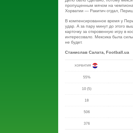
Дело было сделано, потому мекси
пропущенным мячом на чемпионат
Хорватии — Ракитич отдал, Периш
В компенсированное время у Пери
удар. А за пару минут до этого в
карточку за откровенную игру в ко
интересовало. Мексика была силь
не будет.
Станислав Салата, Football.ua
ХОРВАТИЯ
55%
10 (5)
18
506
376