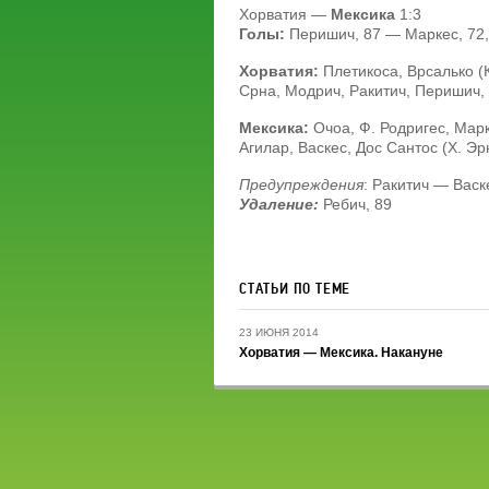
Хорватия —
Мексика
1:3
Голы:
Перишич, 87 — Маркес, 72, 
Хорватия:
Плетикоса, Врсалько (К
Срна, Модрич, Ракитич, Перишич, 
Мексика:
Очоа, Ф. Родригес, Марк
Агилар, Васкес, Дос Сантос (Х. Эр
Предупреждения
: Ракитич — Васк
Удаление:
Ребич, 89
СТАТЬИ ПО ТЕМЕ
23 ИЮНЯ 2014
Хорватия — Мексика. Накануне