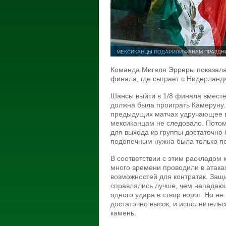
МЕКСИКАНЦЫ ПОДАРИЛИ ФАНАМ ПРАЗДНИ
Команда Мигеля Эрреры показала 
финала, где сыграет с Нидерланд
Шансы выйти в 1/8 финала вместе
должна была проиграть Камеруну.
предыдущих матчах удручающее в
мексиканцам не следовало. Пото
для выхода из группы достаточно 
подопечным нужна была только п
В соответствии с этим раскладом 
много времени проводили в атака
возможностей для контратак. Защ
справлялись лучше, чем нападающ
одного удара в створ ворот. Но не
достаточно высок, и исполнительс
камень.