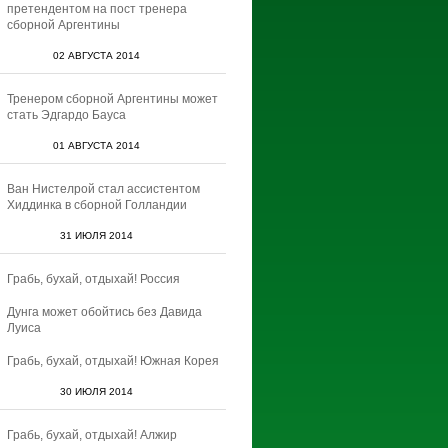
претендентом на пост тренера
сборной Аргентины
02 АВГУСТА 2014
Тренером сборной Аргентины может
стать Эдгардо Бауса
01 АВГУСТА 2014
Ван Нистелрой стал ассистентом
Хиддинка в сборной Голландии
31 ИЮЛЯ 2014
Грабь, бухай, отдыхай! Россия
Дунга может обойтись без Давида
Луиса
Грабь, бухай, отдыхай! Южная Корея
30 ИЮЛЯ 2014
Грабь, бухай, отдыхай! Алжир