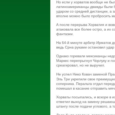
Но если у хорватов вообще не был
латиноамериканцы дважды были бл
ударом со средней дистанции, а з
вполне можно было пробросить м
А после перерыва Хорватия и вов
атаковала все более остро, а их с
фантазии.
На 64-й минуте арбитр Ирматов д
ведь Срна руками остановил удар 
Однако горевали мексиканцы недо
Маркес перепрыгнул Чорлуку и гол
среагировал, но не выручил.
Не успел Нико Ковач
заменой Пра
Эль Три укрепили свое преимущес
соперника. Перальта отдал перед
помешал в касание отправить мяч
Хорваты посыпались, и вскоре в и
отметил выход на замену решающ
штангу после подачи углового, а т