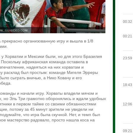
00:32
К, FANSIDED.COM
00:21
прекрасно организованную игру и вышла в 1/8
ами.
 у Хорватии и Мексики были, но для этого Бразилия
23:59
 Поскольку африканская команда оставила в
печатление, надеяться на них хорватам и
му расклад был простым: команде Мигеля Эрреры
было сыграть вничью, а Нико Ковачу и его
обеда.
18:43
команды и начали игру. Хорваты владели мячом и
х, но Эль Три грамотно оборонялись и ждали удобных
итники в первом тайме со своими обязанностями
12:06
ие, потому за 45 минут зрители не увидели ни
 подумайте, что игра была скучной. Нет, и темп был
кое мастерство радовало, просто нашла коса на
09:21