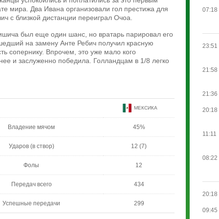
канцы успокоились и поплатились за это первым
е мира. Два Ивана организовали гол престижа для
07:18
ич с близкой дистанции переиграл Очоа.
шича был еще один шанс, но вратарь парировал его
ышедший на замену Анте Ребич получил красную
23:51
сть сопернику. Впрочем, это уже мало кого
нее и заслуженно победила. Голландцам в 1/8 легко
21:58
21:36
МЕКСИКА
20:18
Владение мячом
45%
11:11
Ударов (в створ)
12 (7)
08:22
Фолы
12
Передач всего
434
20:18
Успешные передачи
299
09:45