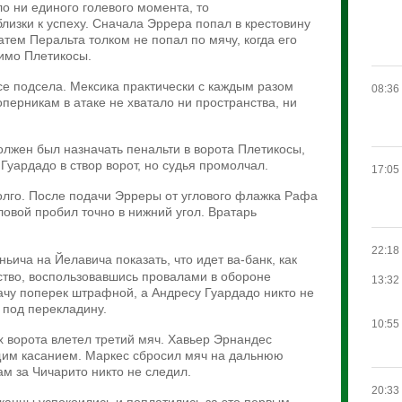
о ни единого голевого момента, то
изки к успеху. Сначала Эррера попал в крестовину
атем Перальта толком не попал по мячу, когда его
имо Плетикосы.
се подсела. Мексика практически с каждым разом
08:36
оперникам в атаке не хватало ни пространства, ни
олжен был назначать пенальти в ворота Плетикосы,
Гуардадо в створ ворот, но судья промолчал.
17:05
лго. После подачи Эрреры от углового флажка Рафа
овой пробил точно в нижний угол. Вратарь
22:18
ньича на Йелавича
показать, что идет ва-банк, как
тво, воспользовавшись провалами в обороне
13:32
ачу поперек штрафной, а Андресу Гуардадо никто не
 под перекладину.
10:55
х ворота влетел третий мяч. Хавьер Эрнандес
им касанием. Маркес сбросил мяч на дальнюю
ам за Чичарито никто не следил.
20:33