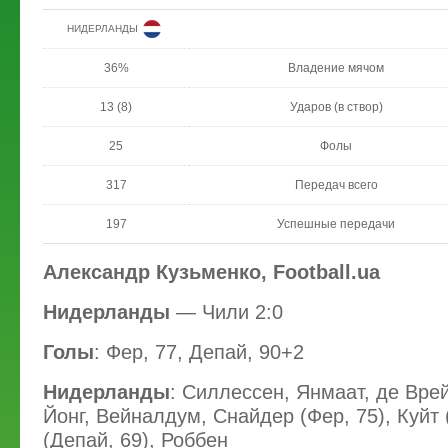
НИДЕРЛАНДЫ
36%
Владение мячом
13 (8)
Ударов (в створ)
25
Фолы
317
Передач всего
197
Успешные передачи
Александр Кузьменко, Football.ua
Нидерланды
— Чили 2:0
Голы
: Фер, 77, Депай, 90+2
Нидерланды
: Силлессен, Янмаат, де Вре
Йонг, Вейналдум, Снайдер (Фер, 75), Куйт 
(Депай, 69), Роббен