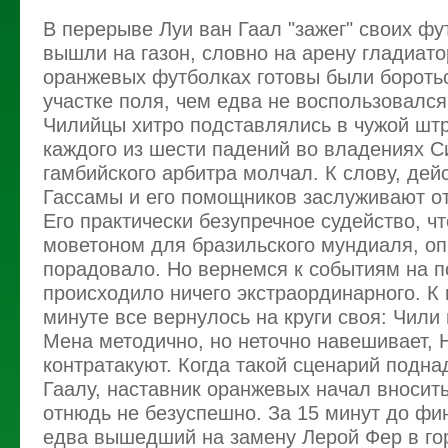
В перерыве Луи ван Гаал "зажег" своих фу
вышли на газон, словно на арену гладиато
оранжевых футболках готовы были бороть
участке поля, чем едва не воспользовался
Чилийцы хитро подставлялись в чужой шт
каждого из шести падений во владениях С
гамбийского арбитра молчал. К слову, дей
Гассамы и его помощников заслуживают о
Его практически безупречное судейство, ч
моветоном для бразильского мундиаля, о
порадовало. Но вернемся к событиям на по
происходило ничего экстраординарного. К
минуте все вернулось на круги своя: Чили
Мена методично, но неточно навешивает,
контратакуют. Когда такой сценарий подна
Гаалу, наставник оранжевых начал вносит
отнюдь не безуспешно. За 15 минут до фи
едва вышедший на замену Лерой Фер в го