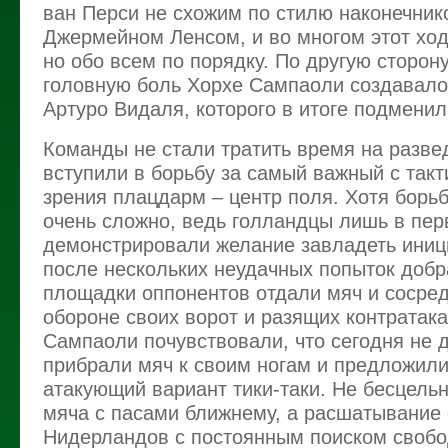
ван Перси не схожим по стилю наконечник
Джермейном Ленсом, и во многом этот ход
но обо всем по порядку. По другую сторон
головную боль Хорхе Сампаоли создавал
Артуро Видаля, которого в итоге подменил
Команды не стали тратить время на развед
вступили в борьбу за самый важный с такт
зрения плацдарм – центр поля. Хотя борьб
очень сложно, ведь голландцы лишь в пе
демонстрировали желание завладеть иниц
после нескольких неудачных попыток доб
площадки оппонентов отдали мяч и сосре
обороне своих ворот и разящих контратак
Сампаоли почувствовали, что сегодня не 
прибрали мяч к своим ногам и предложили
атакующий вариант тики-таки. Не бесцель
мяча с пасами ближнему, а расшатывание
Нидерландов с постоянным поиском свобо