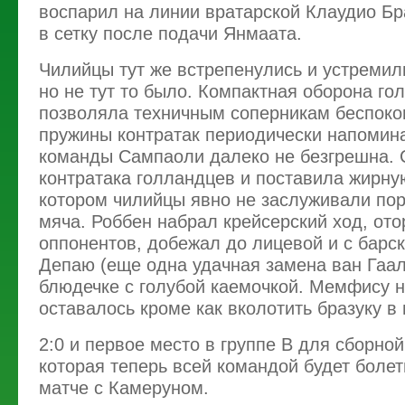
воспарил на линии вратарской Клаудио Бр
в сетку после подачи Янмаата.
Чилийцы тут же встрепенулись и устремил
но не тут то было. Компактная оборона го
позволяла техничным соперникам беспоко
пружины контратак периодически напомина
команды Сампаоли далеко не безгрешна. 
контратака голландцев и поставила жирную
котором чилийцы явно не заслуживали по
мяча. Роббен набрал крейсерский ход, ото
оппонентов, добежал до лицевой и с барск
Депаю (еще одна удачная замена ван Гаал
блюдечке с голубой каемочкой. Мемфису н
оставалось кроме как вколотить бразуку в 
2:0 и первое место в группе В для сборно
которая теперь всей командой будет болет
матче с Камеруном.