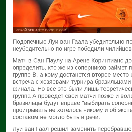
ЛЕРОЙ ФЕР, ФОТО GOOGLE.COM
Подопечные Луи ван Гаала убедительно по 
неубедительно по игре победили чилийцев
Матч в Сан-Паулу на Арене Коринтианс д
определить, кто же из соперников займет 
группе В, а кому достанется второе место
встреча с хозяевами турнира бразильцами 
финала. Но все это были лишь теоретичес
группа А проведет свои матчи позже и во
бразильцы будут вправе "выбирать соперн
проигрывать не хотелось никому и об эксп
составом не могло быть и речи.
Луи ван Гаал решил заменить перебравшег