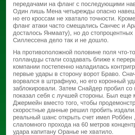
передачами на фланг с последующими нав
Один лишь Мена четырежды опасно наве
но его кроссам не хватало точности. Кроме
фланг атаки часто смещались Санчес и Ара
досталось Янмаату), но до стопроцентных
Силлессена дело так и не дошло.
На противоположной половине поля что-то
голландцы стали создавать ближе к перер
компании постепенно наладилась контригр
первые удары в сторону ворот Браво. Сна
ворвался в штрафную, но его коронный уд
заблокировали. Затем Снайдер пробил со
показал себя с лучшей стороны. Был еще 
Джермейн вместо того, чтобы продемонст
скоростные данные решил пробить издали
реальный шанс открыть счет имел Роббен ,
слаломного прохода на 60 метров концент
удара капитану Оранье не хватило.