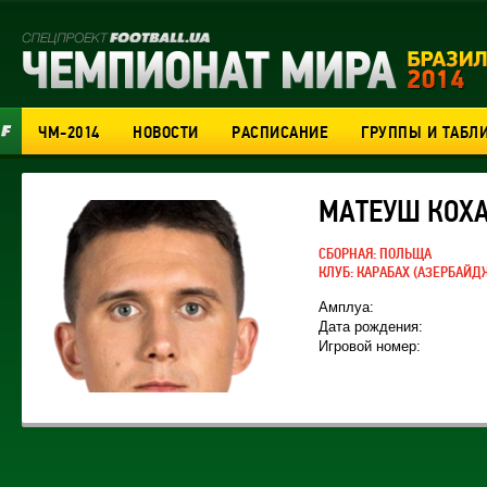
ЧМ-2014
НОВОСТИ
РАСПИСАНИЕ
ГРУППЫ И ТАБЛ
МАТЕУШ КОХА
СБОРНАЯ:
ПОЛЬЩА
КЛУБ:
КАРАБАХ
(АЗЕРБАЙД
Амплуа:
Дата рождения:
Игровой номер: