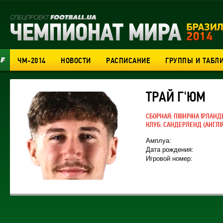
ЧМ-2014
НОВОСТИ
РАСПИСАНИЕ
ГРУППЫ И ТАБЛ
ТРАЙ Г'ЮМ
СБОРНАЯ:
ПІВНІЧНА ІРЛАНД
КЛУБ:
САНДЕРЛЕНД
(АНГЛІ
Амплуа:
Дата рождения:
Игровой номер: