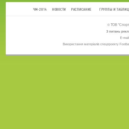
ЧМ-2014
НОВОСТИ
РАСПИСАНИЕ
ГРУППЫ И ТАБЛИ
ТОВ
"Спорт
©
З питань рекл
E-mail
Використання матеріалів спецпроекту Footba