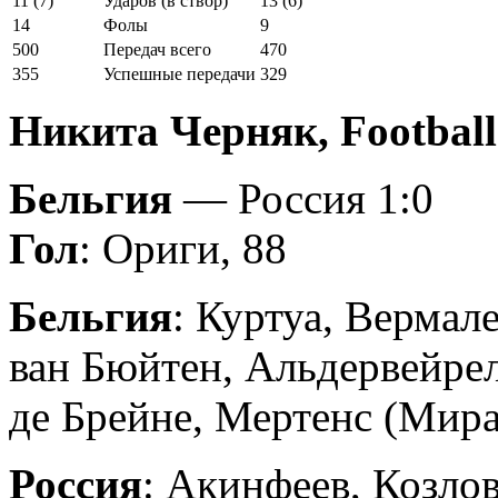
11 (7)
Ударов (в створ)
13 (6)
14
Фолы
9
500
Передач всего
470
355
Успешные передачи
329
Никита Черняк, Football
Бельгия
— Россия 1:0
Гол
: Ориги, 88
Бельгия
: Куртуа, Вермал
ван Бюйтен, Альдервейрел
де Брейне, Мертенс (Мирал
Россия
: Акинфеев, Козлов