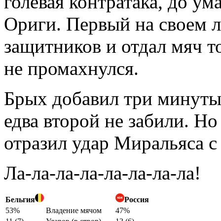
голевая контратака, до ум
Ориги. Первый на своем л
защитников и отдал мяч т
не промахнулся.
Брых добавил три минуты
едва второй не забили. Н
отразил удар Миральяса с
Ла-ла-ла-ла-ла-ла-ла-ла!
Бельгия
Россия
53%
Владение мячом
47%