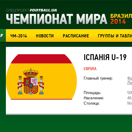
ЧМ-2014
НОВОСТИ
РАСПИСАНИЕ
ГРУППЫ И ТАБЛ
ІСПАНІЯ U-19
ЕВРОПА
Главный тренер:
Фр
Ле
Площадь:
50
Население:
46
Столица:
Ма