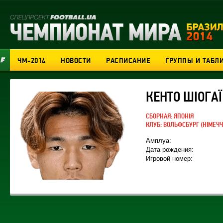
ЧМ-2014
НОВОСТИ
РАСПИСАНИЕ
ГРУППЫ И ТАБЛ
КЕНТО ШІОГАЇ
СБОРНАЯ:
ЯПОНІЯ
КЛУБ:
ВОЛЬФСБУРГ
(НІМЕЧЧ
Амплуа:
Дата рождения:
Игровой номер: