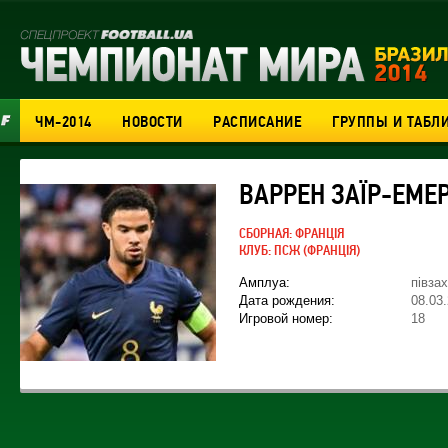
ЧМ-2014
НОВОСТИ
РАСПИСАНИЕ
ГРУППЫ И ТАБЛ
ВАРРЕН ЗАЇР-ЕМЕР
СБОРНАЯ:
ФРАНЦІЯ
КЛУБ:
ПСЖ
(ФРАНЦІЯ)
Амплуа:
півза
Дата рождения:
08.03
Игровой номер:
18