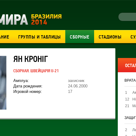
АНИЕ
ГРУППЫ И ТАБЛИЦЫ
СБОРНЫЕ
СТАДИОНЫ
С
ЯН КРОНІГ
ОСТА
СБОРНАЯ:
ШВЕЙЦАРІЯ U-21
Амплуа:
захисник
ВРАТ
Дата рождения:
24.06.2000
Игровой номер:
17
1
Ам
12
Н
21
М
ЗАЩИ
2
Л