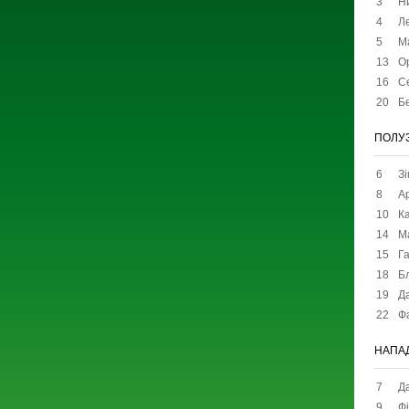
3
Н
4
Л
5
М
13
О
16
С
20
Б
ПОЛУ
6
З
8
А
10
Ка
14
М
15
Г
18
Бл
19
Д
22
Ф
НАПА
7
Д
9
Фі