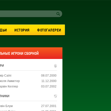
УДЬИ
ИСТОРИЯ
ФОТОГАЛЕРЕИ
ЛЬНЫЕ ИГРОКИ СБОРНОЙ
АРИ
ір Саїпі
08.07.2000
іколя Амметер
11.12.2000
арвін Келлер
03.07.2002
ТНИКИ
евін Блум
27.07.2001