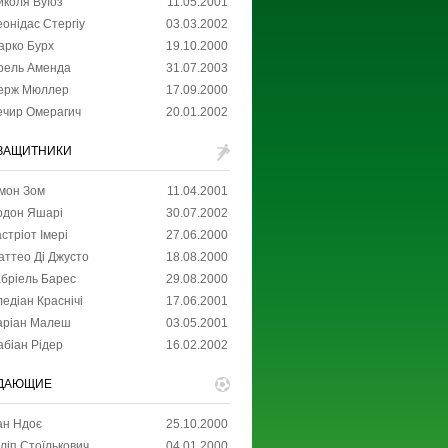
иколя Вуїоз
11.05.2001
еонідас Стергіу
03.03.2002
арко Бурх
19.10.2000
рель Аменда
31.07.2003
ерж Мюллер
17.09.2000
ечир Омерагич
20.01.2002
ЗАЩИТНИКИ
імон Зом
11.04.2001
рдон Яшарі
30.07.2002
стріот Імері
27.06.2000
аттео Ді Джусто
18.08.2000
абріель Барес
29.08.2000
едіан Краснічі
17.06.2001
аріан Малеш
03.05.2001
абіан Рідер
16.02.2002
ДАЮЩИЕ
ан Ндоє
25.10.2000
ліп Стоїлькович
04.01.2000