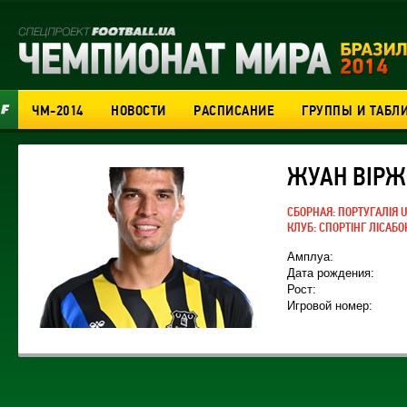
ЧМ-2014
НОВОСТИ
РАСПИСАНИЕ
ГРУППЫ И ТАБЛ
ЖУАН ВІРЖ
СБОРНАЯ:
ПОРТУГАЛІЯ U
КЛУБ:
СПОРТІНГ ЛІСАБО
Амплуа:
Дата рождения:
Рост:
Игровой номер: