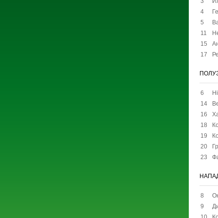
3
И
4
Г
5
В
11
Н
15
А
17
Р
ПОЛУ
6
Ні
14
В
16
Х
18
К
19
К
20
Гр
23
Ф
НАПА
8
О
9
Д
10
К