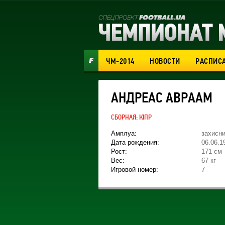
ЧМ-2014
НОВОСТИ
РАСПИС
АНДРЕАС АВРААМ
СБОРНАЯ:
КІПР
Амплуа:
захисн
Дата рождения:
06.06.1
Рост:
171 см
Вес:
67 кг
Игровой номер:
7