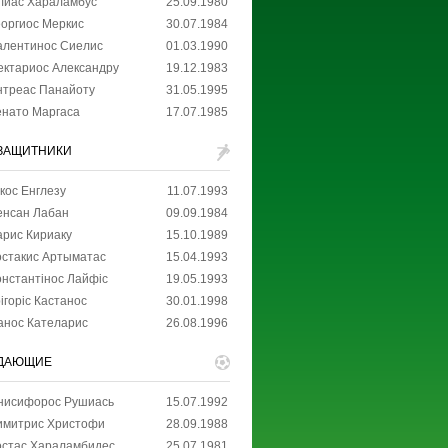
лиас Хараламбус
25.09.1980
еоргиос Меркис
30.07.1984
алентинос Сиелис
01.03.1990
ектариос Александру
19.12.1983
нтреас Панайоту
31.05.1995
енато Маргаса
17.07.1985
ЗАЩИТНИКИ
кос Енглезу
11.07.1993
енсан Лабан
09.09.1984
арис Кириаку
15.10.1989
остакис Артыматас
15.04.1993
онстантінос Лайфіс
19.05.1993
ігоріс Кастанос
30.01.1998
анос Кателарис
26.08.1996
ДАЮЩИЕ
нисифорос Рушиась
15.07.1992
имитрис Христофи
28.09.1988
остас Хараламбидес
25.07.1981