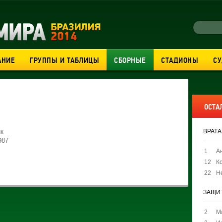
АНИЕ
ГРУППЫ И ТАБЛИЦЫ
СБОРНЫЕ
СТАДИОНЫ
С
ОСТА
ик
ВРАТ
987
1
А
12
К
22
Н
ЗАЩИ
2
М