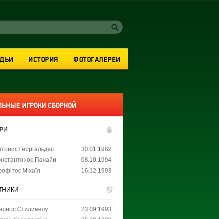
УДЬИ
ИСТОРИЯ
ФОТОГАЛЕРЕИ
ЛЬНЫЕ ИГРОКИ СБОРНОЙ
АРИ
нтонис Георгальдес
30.01.1982
онстантинос Панайи
08.10.1994
еофітос Міхаїл
16.12.1993
ТНИКИ
ариос Стилианоу
23.09.1993