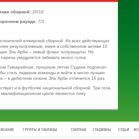
ставе сборной:
20/10
борочном раунде
: 7/3
полнителей алжирской сборной. Из всех действующих
олее результативным, имея в собственном активе 10
ция Эль Арби – левый фланг полузащиты. Но
т парень умудряется забивать много голов.
ьском Гимарайеше, прошлым летом Судани подписал
обы стать лидером команды и войти в число лучших
 – в дебютном сезоне Эль Арби отличился 16 раз.
твует и в футболке национальной сборной. Три гола
в квалификационном цикле являются тому
ПИСАНИЕ
ГРУППЫ И ТАБЛИЦЫ
СБОРНЫЕ
СТАДИОНЫ
СУДЬИ
ИС