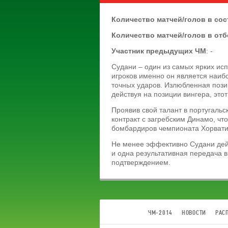
Количество матчей/голов в со
Количество матчей/голов в от
Участник предыдущих ЧМ
: -
Судани – один из самых ярких ис
игроков именно он является наиб
точных ударов. Излюбленная пози
действуя на позиции вингера, это
Проявив свой талант в португал
контракт с загребским Динамо, чт
бомбардиров чемпионата Хорватии
Не менее эффективно Судани дейс
и одна результативная передача 
подтверждением.
ЧМ-2014
НОВОСТИ
РАС