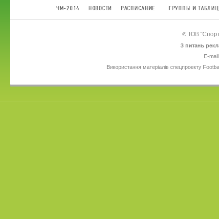
ЧМ-2014
НОВОСТИ
РАСПИСАНИЕ
ГРУППЫ И ТАБЛИ
ТОВ
"Спорт
©
З питань рекл
E-mail
Використання матеріалів спецпроекту Footba