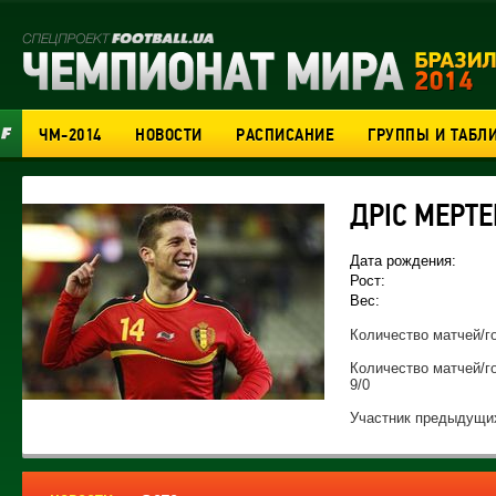
ЧМ-2014
НОВОСТИ
РАСПИСАНИЕ
ГРУППЫ И ТАБЛ
ДРІС МЕРТЕ
Дата рождения:
Рост:
Вес:
Количество матчей/го
Количество матчей/г
9/0
Участник предыдущих